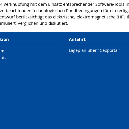
r Verknüpfung mit dem Einsatz entsprechender Software-Tools in
zu beachtenden technologischen Randbedingungen für ein fertigu
entwurf berücksichtigt das elektrische, elektromagnetische (HF
muliert, verglichen und diskutiert.
tion
Anfahrt
Lageplan über "Geoportal"
um
hutz