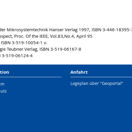
en der Mikrosystemtechnik Hanser Verlag 1997, ISBN 3-446-18395-
pect, Proc. Of the IEEE, Vol.83,No.4, April 95
, ISBN 3-519-10054-1 v.
ogie Teubner Verlag, ISBN 3-519-06167-8
BN 3-519-06124-4
tion
Anfahrt
Lageplan über "Geoportal"
um
hutz